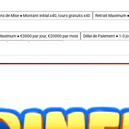
ns de Mise ● Montant initial x40, tours gratuits x40
Retrait Maximum 
 Maximum ● €3000 par jour, €20000 par mois
Délai de Paiement ● 1-3 j
00+
VIP ● Oui
Lancé en ● 2024