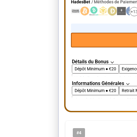
HadesBet
/ Méthodes de Paiemen
+1
Détails du Bonus
Dépôt Minimum ● €20
Exigence
Valide Pour les Jeux : ● Coin Up:
Informations Générales
Dépôt Minimum ● €20
Retrait
Jeux de Machines à Sous ● 5000
#4