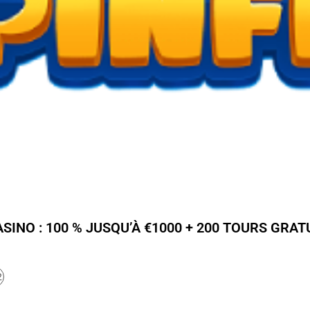
SINO : 100 % JUSQU’À €1000 + 200 TOURS GRAT
2