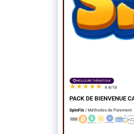
MEILLEURE THÉMATIQUE
★★★★★
9.9/10
PACK DE BIENVENUE CA
SpinFin
/ Méthodes de Paiement
+2