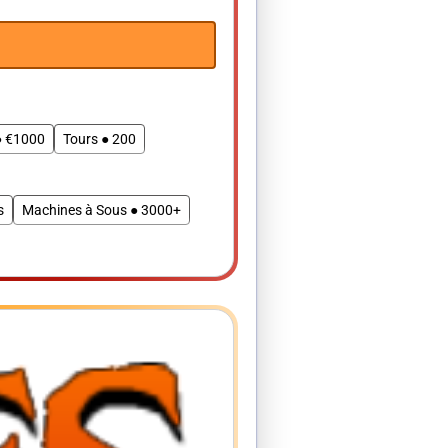
● €1000
Tours ● 200
s
Machines à Sous ● 3000+