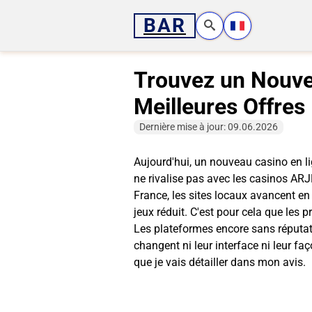
BAR
Trouvez un Nouve
Meilleures Offres
Dernière mise à jour: 09.06.2026
Aujourd'hui, un nouveau casino en li
ne rivalise pas avec les casinos ARJ
France, les sites locaux avancent en
jeux réduit. C'est pour cela que les 
Les plateformes encore sans réputati
changent ni leur interface ni leur fa
que je vais détailler dans mon avis.