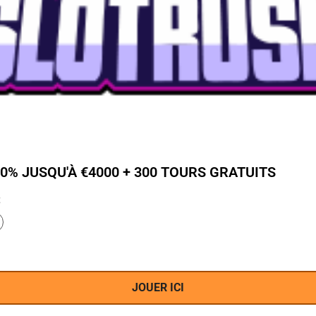
0% JUSQU'À €4000 + 300 TOURS GRATUITS
t
JOUER ICI